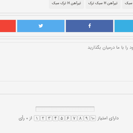
 سبک
تیرآهن H سبک ترک
تیرآهن H ترک سبک
دارای امتیاز
از 0 رأی