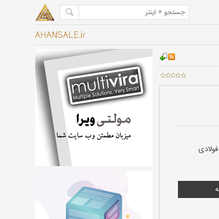
فولادی
ه