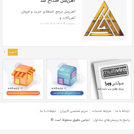
وب‌سایت آهن‌سِل به همراه دامنه فروخته
می‌شود...
شنبه 📆 28/12/1400 🕗 12:57
آهن‌سِل افتتاح شد
آهن‌سِل مرجع استعلام، خرید و فروش
ارتباط با ما
شرایط خدمات
حريم شخصی كاربران
تبليغات با ما
آهن‌آلات و...
پاسخ به پرسش‌های متداول
تمامی حقوق محفوظ است ©
پنجشنبه 📆 15/12/1398 🕗 08:07