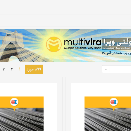
899 مورد
1
2
3