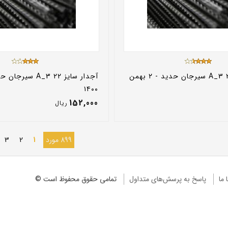
آجدار سایز ۲۵ A_3 سیرجان حدید - ۲ بهمن
۱۴۰۰
152,000
ريال
899 مورد
1
2
3
 ما
پاسخ به پرسش‌های متداول
تمامی حقوق محفوظ است ©