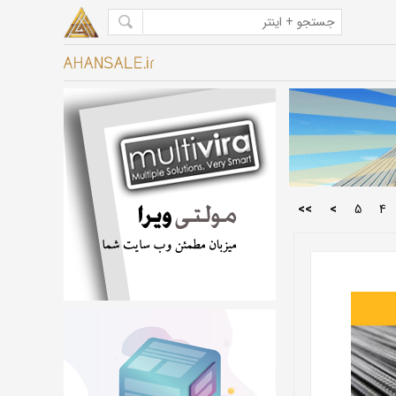
>>
>
5
4