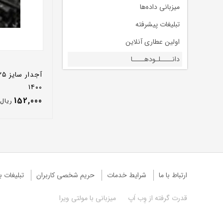
میزبانی داده‌ها
تبلیغات پیشرفته
اولین عطاری آنلاین
دانــــلـودهــــا
۱۴۰۰
152,000
ريال
ارتباط با ما
شرایط خدمات
حريم شخصی كاربران
تبليغات با
قدرت گرفته از
وِب اَپ
میزبانی با
مولتی ویرا