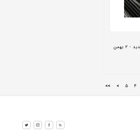
آجدار سایز ۲۲ A_3 سیرجان حدید - ۲ بهمن
>>
>
5
4