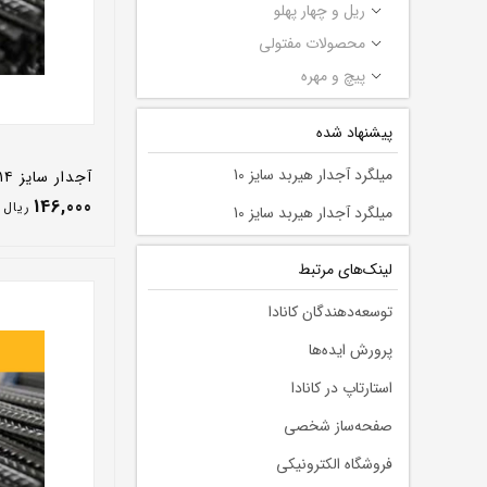
ریل و چهار پهلو
محصولات مفتولی
پیچ و مهره
پیشنهاد شده
میلگرد آجدار هیربد سایز 10
آجدار سایز ۱۴ A_3 فایکو - ۲ بهمن ۱۴۰۰
146,000
ريال
میلگرد آجدار هیربد سایز 10
لينك‌های مرتبط
توسعه‌دهندگان کانادا
پرورش ایده‌ها
استارتاپ در کانادا
صفحه‌ساز شخصی
فروشگاه الکترونیکی