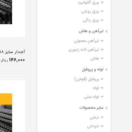
ورق گالوانیزه
ورق روغنی
ورق رنگی
تیرآهن و هاش
تیرآهن معمولی
تیرآهن لانه زنبوری
آجدار سایز ۱۸ A_3 فایکو - ۲ بهمن ۱۴۰۰
هاش
146,000
ريال
لوله و پروفیل
پروفیل (قوطی)
لوله
لوله مبلی
سایر محصولات
نبشی
ناودانی