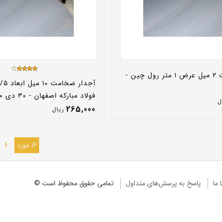
آجدار ضخامت ۲ میل عرض ۱ متر رول چین -
فولاد مبارکه اصفهان - ۳۰ دی ۱۴۰۰
ل
265,000
ريال
16 مورد
1
 ما
پاسخ به پرسش‌های متداول
تمامی حقوق محفوظ است ©