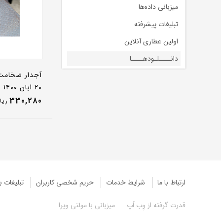
میزبانی داده‌ها
تبلیغات پیشرفته
اولین عطاری آنلاین
دانــــلـودهــــا
۲۰ ابان ۱۴۰۰
330,280
ريا
ارتباط با ما
شرایط خدمات
حريم شخصی كاربران
تبليغات با
قدرت گرفته از
وِب اَپ
میزبانی با
مولتی ویرا