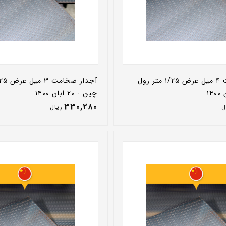
آجدار ضخامت ۴ میل عرض ۱/۲۵ متر رول
چین - ۲۰ ابان ۱۴۰۰
330,280
ل
ريال