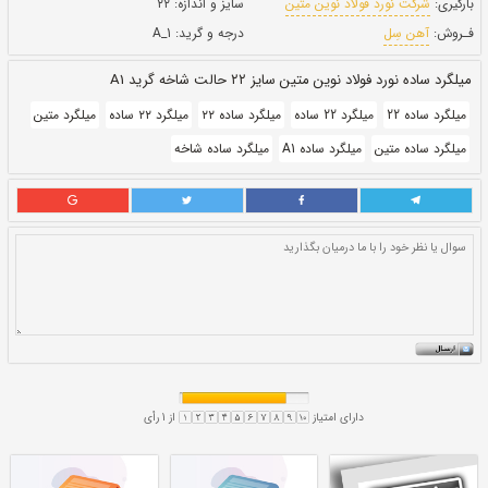
بروز رسانی:
۳۰ دی ۱۴۰۰
176,000
قيمت:
ريال
ن
سایز و اندازه:
۲۲
درجه و گرید:
A_1
شاخه گرید A1