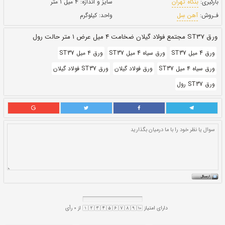
حالت:
رول
بروز رسانی:
۳۰ اذر ۱۴۰۰
243,210
قيمت:
ريال
سایز و اندازه:
۴ میل ۱ متر
واحد:
کیلوگرم