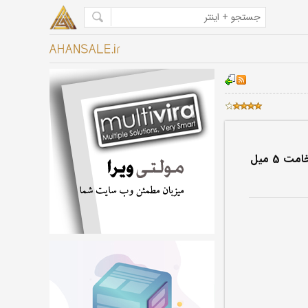
ورق آجدار فولاد مبارکه اصفهان ضخامت 5 میل