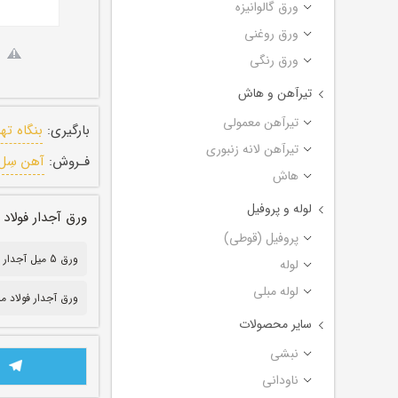
ورق گالوانیزه
ورق روغنی
ورق رنگی
تیرآهن و هاش
تیرآهن معمولی
بارگیری:
بنگاه ته
تیرآهن لانه زنبوری
فـروش:
آهن سِل
هاش
لوله و پروفیل
ورق آجدار فولاد مبارکه اصفه
پروفیل (قوطی)
ورق 5 میل آجدار
لوله
لوله مبلی
ورق آجدار فولاد مب
سایر محصولات
نبشی
ناودانی