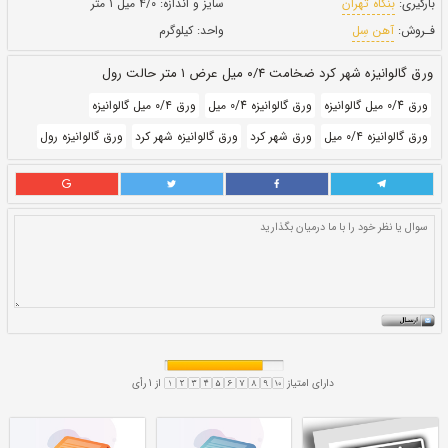
حالت:
رول
بروز رسانی:
۲۱ دی ۱۴۰۰
290,830
قيمت:
ريال
سایز و اندازه:
۴/۰ میل ۱ متر
واحد:
کیلوگرم
ل