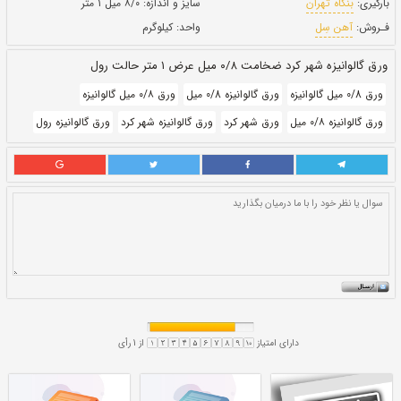
حالت:
رول
بروز رسانی:
۲۱ دی ۱۴۰۰
276,060
قيمت:
ريال
سایز و اندازه:
۸/۰ میل ۱ متر
واحد:
کیلوگرم
ل