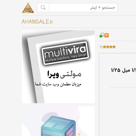
ورق گالوانیزه شهر کرد ضخامت 1/25 میل 1/25