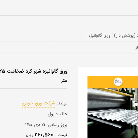
 (پوشش دار)
ورق گالوانیزه
متر
تولید:
شرکت ورق خودرو
حالت:
رول
بروز رسانی:
۲۱ دی ۱۴۰۰
260,560
قيمت:
ريال