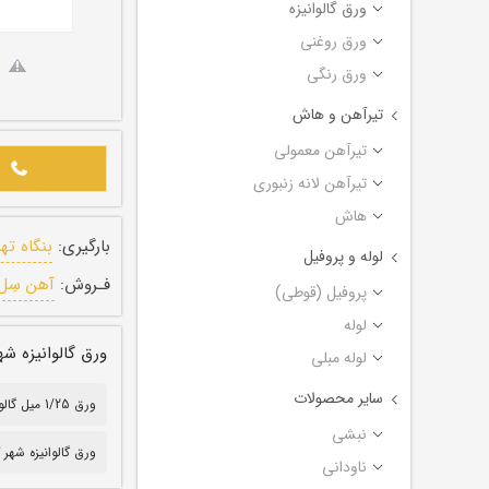
ورق گالوانیزه
ورق روغنی
ورق رنگی
تیرآهن و هاش
تیرآهن معمولی
تیرآهن لانه زنبوری
هاش
بارگیری:
بنگاه ته
لوله و پروفیل
فـروش:
آهن سِل
پروفیل (قوطی)
لوله
ورق گالوانیزه شهر کرد ضخامت ۲۵
لوله مبلی
سایر محصولات
ورق 1/25 میل گالوانیزه
نبشی
ورق گالوانیزه شهر 
ناودانی