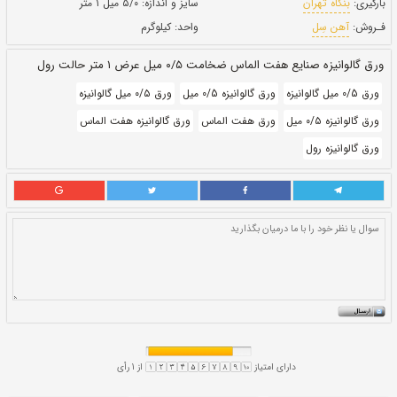
حالت:
رول
بروز رسانی:
۳۰ دی ۱۴۰۰
275,230
قيمت:
ريال
سایز و اندازه:
۵/۰ میل ۱ متر
واحد:
کیلوگرم
رض ۱ متر حالت رول