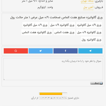
حالت:
رول
بروز رسانی:
۳۰ دی ۱۴۰۰
257,800
قيمت:
ريال
سایز و اندازه:
۹/۰ میل ۱ متر
واحد:
کیلوگرم
رض ۱ متر حالت رول