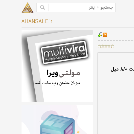
ورق گالوانیزه امیرکبیر کاشان ضخامت 8/0 میل