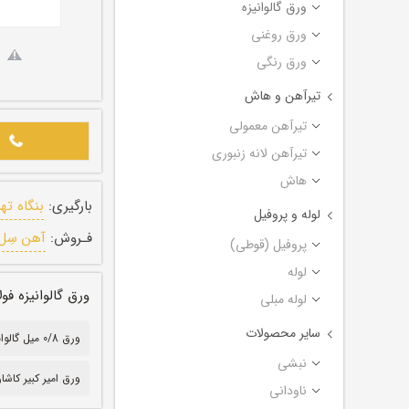
ورق گالوانیزه
ورق روغنی
ورق رنگی
تیرآهن و هاش
تیرآهن معمولی
تیرآهن لانه زنبوری
هاش
بارگیری:
بنگاه ته
لوله و پروفیل
فـروش:
آهن سِل
پروفیل (قوطی)
لوله
ورق گالوانیزه فولاد امیرکب
لوله مبلی
سایر محصولات
ورق 0/8 میل گالوانیزه
نبشی
ورق امیر کبیر کاشا
ناودانی