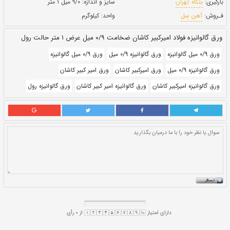
حالت:
رول
بروز رسانی:
۳۰ دی ۱۴۰۰
261,470
قيمت:
ريال
سایز و اندازه:
۹/۰ میل ۱ متر
واحد:
کیلوگرم
 عرض ۱ متر حالت رول