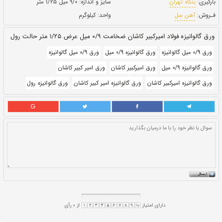
حالت:
رول
بروز رسانی:
۳۰ دی ۱۴۰۰
260,560
قيمت:
ريال
سایز و اندازه:
۹/۰ میل ۱/۲۵ متر
واحد:
کیلوگرم
ض ۱/۲۵ متر حالت رول