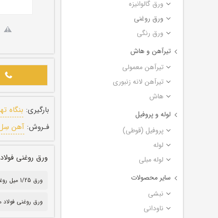
ورق گالوانیزه
ورق روغنی
ورق رنگی
تیرآهن و هاش
تیرآهن معمولی
تیرآهن لانه زنبوری
هاش
بارگیری:
بنگاه ته
لوله و پروفیل
فـروش:
آهن سِل
پروفیل (قوطی)
لوله
ورق روغنی فولاد مبارکه اص
لوله مبلی
سایر محصولات
ورق 1/25 میل روغنی
نبشی
ورق روغنی فولاد م
ناودانی