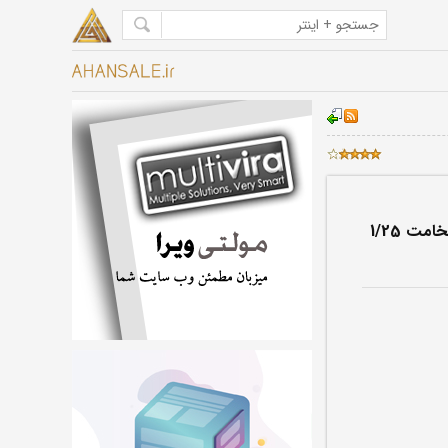
ورق روغنی فولاد مبارکه اصفهان ضخامت 1/25