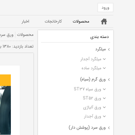
ورود
خانه
محصولات
کارخانجات
اخبار
ورق ST52
ورق سیاه ST37
محصولات
ورق سرد
دسته بندی
تعداد بازديد: 1380 بار
میلگرد
میلگرد آجدار
میلگرد ساده
ورق گرم (سیاه)
ورق سیاه ST37
ورق ST52
ورق آلیاژی
ورق آجدار
ورق سرد (پوشش دار)