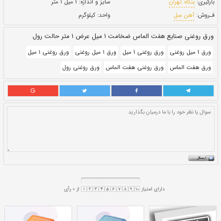
حالت:
رول
بروز رسانی:
۲۷ دی ۱۴۰۰
253,890
قيمت:
ريال
سایز و اندازه:
۱ میل ۱ متر
واحد:
کیلوگرم
 متر حالت رول