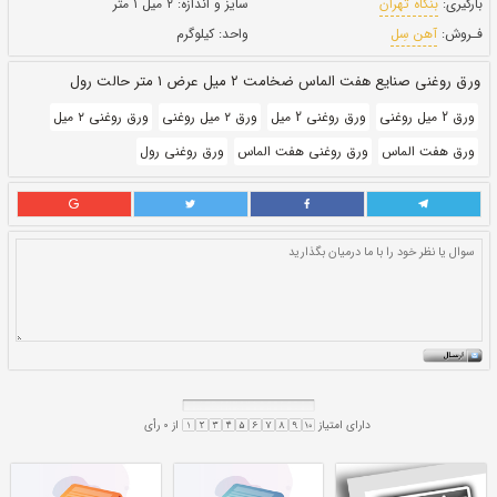
حالت:
رول
بروز رسانی:
۲۷ دی ۱۴۰۰
258,530
قيمت:
ريال
سایز و اندازه:
۲ میل ۱ متر
واحد:
کیلوگرم
 متر حالت رول