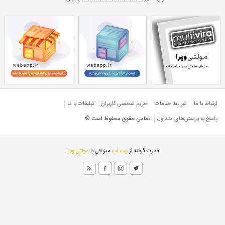
ورق آبی 0/25 میل
ورق ۰/۲۵ میل رنگی
ورق رنگی آبی
ورق چینی
ارتباط با ما
شرایط خدمات
حريم شخصی كاربران
تبليغات با ما
پاسخ به پرسش‌های متداول
تمامی حقوق محفوظ است ©
قدرت گرفته از
وِب اَپ
میزبانی با
مولتی ویرا