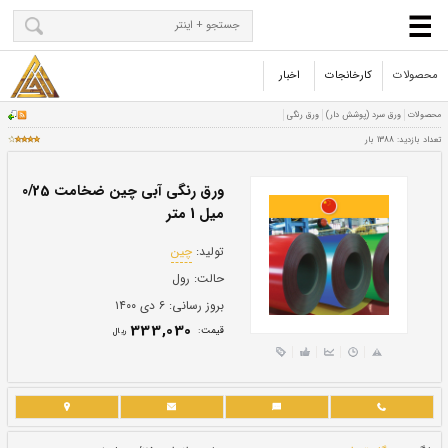
محصولات
کارخانجات
اخبار
ورق رنگی آبی چین ضخامت 0/25
میل 1 متر
تولید:
چین