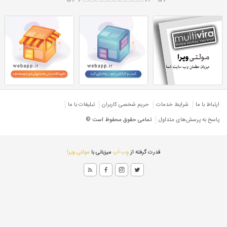
ورق قهوه ای 0/25 میل
۰ میل
ورق ۰/۲۵ میل رنگی
ورق رنگی قهوه ای
ورق چینی
ارتباط با ما
شرایط خدمات
حريم شخصی كاربران
تبليغات با ما
پاسخ به پرسش‌های متداول
تمامی حقوق محفوظ است ©
قدرت گرفته از
وِب اَپ
میزبانی با
مولتی ویرا