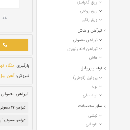
ورق گالوانیزه
ورق روغنی
ورق رنگی
تیرآهن و هاش
تیرآهن معمولی
تیرآهن لانه زنبوری
هاش
بارگیری:
بنگاه ته
لوله و پروفیل
فـروش:
آهن سِل
پروفیل (قوطی)
لوله
تیرآهن معمولی نورد آر
لوله مبلی
سایر محصولات
تیرآهن 22 معمولی
نبشی
تیرآهن معمولی آر
ناودانی