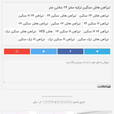
بروز رسانی:
۱۳ ابان ۱۴۰۰
289,000
قيمت:
ريال
سایز و اندازه:
۲۴
واحد:
شاخه
ر
 هاش سنگین 24
تیرآهن H 24 سنگین