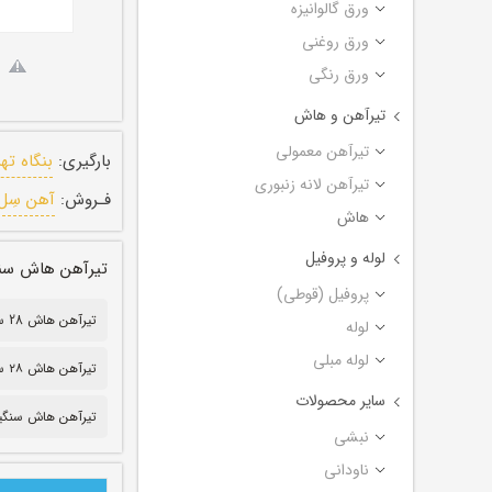
ورق گالوانیزه
ورق روغنی
ورق رنگی
تیرآهن و هاش
تیرآهن معمولی
بارگیری:
بنگاه ته
تیرآهن لانه زنبوری
فـروش:
آهن سِل
هاش
لوله و پروفیل
تیرآهن هاش سنگین ترک
پروفیل (قوطی)
تیرآهن هاش 28 سنگین
لوله
لوله مبلی
تیرآهن هاش ۲۸ سنگین
سایر محصولات
تیرآهن هاش سنگی
نبشی
ناودانی