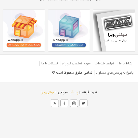
 هاش سنگین 28
تیرآهن H 28 سنگین
سنگین
تیرآهن هاش سنگین ۲۸
هاش HEB
تیرآهن هاش سنگین کره
کره
تیرآهن H کره سنگین
ارتباط با ما
شرایط خدمات
حريم شخصی كاربران
تبليغات با ما
پاسخ به پرسش‌های متداول
تمامی حقوق محفوظ است ©
قدرت گرفته از
وِب اَپ
میزبانی با
مولتی ویرا