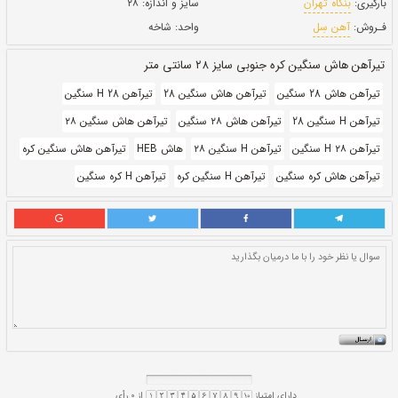
بروز رسانی:
۸ دی ۱۴۰۰
363,000
قيمت:
ريال
سایز و اندازه:
۲۸
واحد:
شاخه
نتی متر