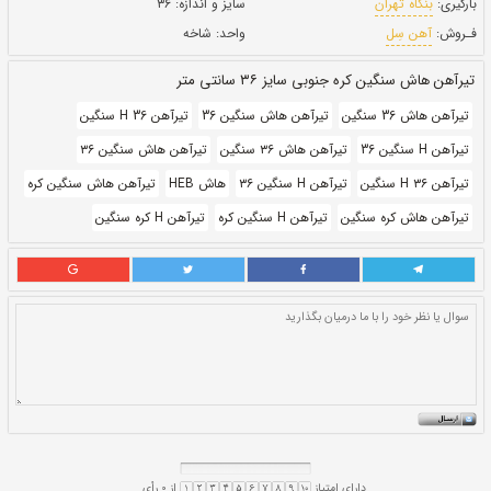
بروز رسانی:
۸ دی ۱۴۰۰
367,000
قيمت:
ريال
سایز و اندازه:
۳۶
واحد:
شاخه
نتی متر