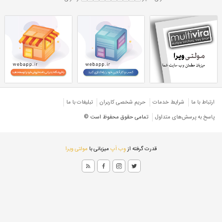
 هاش سنگین 36
تیرآهن H 36 سنگین
سنگین
تیرآهن هاش سنگین ۳۶
هاش HEB
تیرآهن هاش سنگین کره
کره
تیرآهن H کره سنگین
ارتباط با ما
شرایط خدمات
حريم شخصی كاربران
تبليغات با ما
پاسخ به پرسش‌های متداول
تمامی حقوق محفوظ است ©
قدرت گرفته از
وِب اَپ
میزبانی با
مولتی ویرا