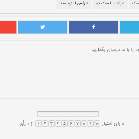
سبک
تیرآهن H سبک کره
تیرآهن H کره سبک
دارای امتیاز
از 0 رأی