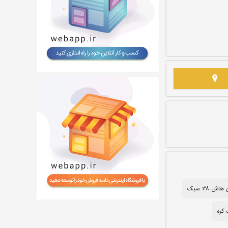
اش ۳۸ سبک
کره