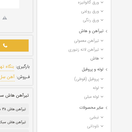
ورق گالوانیزه
ورق روغنی
ورق رنگی
تیرآهن و هاش
تیرآهن معمولی
تیرآهن لانه زنبوری
هاش
بارگیری:
بنگاه ته
لوله و پروفیل
فـروش:
آهن سِل
پروفیل (قوطی)
لوله
تیرآهن هاش سبک کره 
لوله مبلی
سایر محصولات
تیرآهن هاش 38 سبک
نبشی
تیرآهن هاش سبک ۸
ناودانی