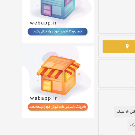
۱ سبک
رک