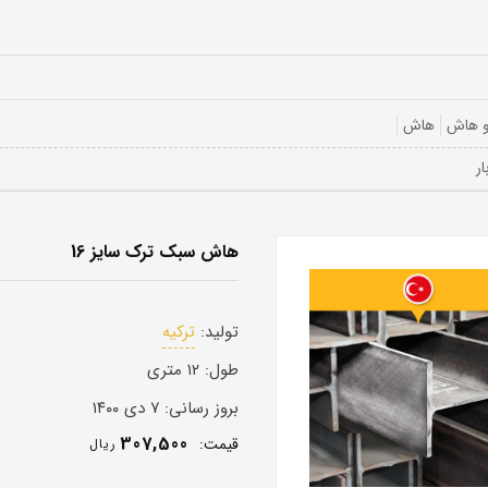
و هاش
هاش
هاش سبک ترک سایز 16
تولید:
ترکیه
طول:
۱۲ متری
بروز رسانی:
۷ دی ۱۴۰۰
307,500
قيمت:
ريال