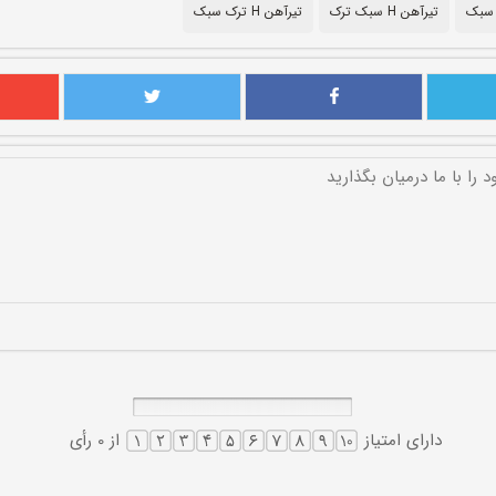
 سبک
تیرآهن H سبک ترک
تیرآهن H ترک سبک
دارای امتیاز
از 0 رأی