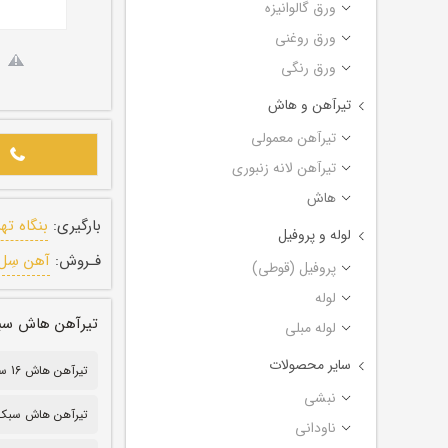
ورق گالوانیزه
ورق روغنی
ورق رنگی
تیرآهن و هاش
تیرآهن معمولی
تیرآهن لانه زنبوری
هاش
بارگیری:
بنگاه ته
لوله و پروفیل
فـروش:
آهن سِل
پروفیل (قوطی)
لوله
تیرآهن هاش سبک ترکیه
لوله مبلی
سایر محصولات
تیرآهن هاش 16 سبک
نبشی
تیرآهن هاش سبک ۶
ناودانی