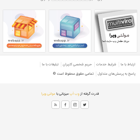
هاش سبک 24
تیرآهن H 24 سبک
بک
تیرآهن هاش سبک ۲۴
هاش HEA
تیرآهن هاش سبک ترک
رک
تیرآهن H ترک سبک
ارتباط با ما
شرایط خدمات
حريم شخصی كاربران
تبليغات با ما
پاسخ به پرسش‌های متداول
تمامی حقوق محفوظ است ©
قدرت گرفته از
وِب اَپ
میزبانی با
مولتی ویرا