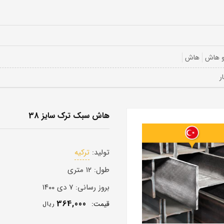
و هاش
هاش
هاش سبک ترک سایز 38
تولید:
ترکیه
طول:
۱۲ متری
بروز رسانی:
۷ دی ۱۴۰۰
364,000
قيمت:
ريال