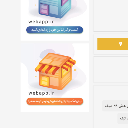
اش ۳۸ سبک
 ترک