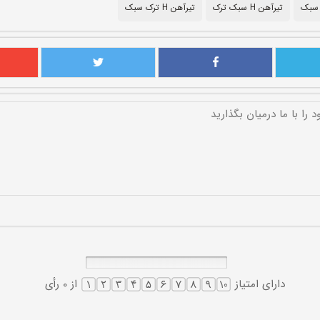
 سبک
تیرآهن H سبک ترک
تیرآهن H ترک سبک
دارای امتیاز
از 0 رأی