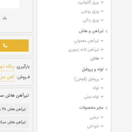
ورق گالوانیزه
ورق روغنی
ورق رنگی
تیرآهن و هاش
تیرآهن معمولی
تیرآهن لانه زنبوری
هاش
بارگیری:
بنگاه ته
لوله و پروفیل
فـروش:
آهن سِل
پروفیل (قوطی)
لوله
تیرآهن هاش سبک ترکیه
لوله مبلی
سایر محصولات
تیرآهن هاش 38 سبک
نبشی
تیرآهن هاش سبک ۸
ناودانی