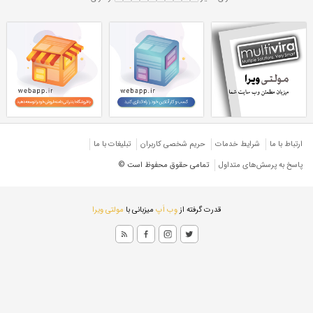
هاش سبک 50
تیرآهن H 50 سبک
بک
تیرآهن هاش سبک ۵۰
هاش HEA
تیرآهن هاش سبک ترک
رک
تیرآهن H ترک سبک
ارتباط با ما
شرایط خدمات
حريم شخصی كاربران
تبليغات با ما
پاسخ به پرسش‌های متداول
تمامی حقوق محفوظ است ©
قدرت گرفته از
وِب اَپ
میزبانی با
مولتی ویرا