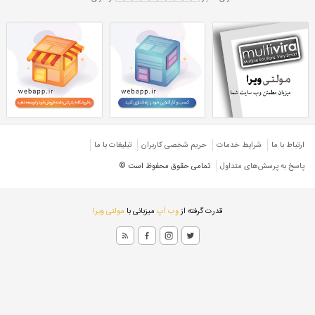
هاش سبک 100
تیرآهن H 100 سبک
سبک
تیرآهن هاش سبک ۱۰۰
هاش HEA
تیرآهن هاش سبک ترک
رک
تیرآهن H ترک سبک
ارتباط با ما
شرایط خدمات
حريم شخصی كاربران
تبليغات با ما
پاسخ به پرسش‌های متداول
تمامی حقوق محفوظ است ©
قدرت گرفته از
وِب اَپ
میزبانی با
مولتی ویرا