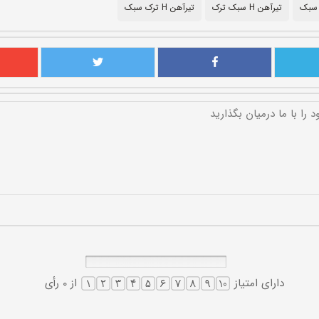
 سبک
تیرآهن H سبک ترک
تیرآهن H ترک سبک
دارای امتیاز
از 0 رأی