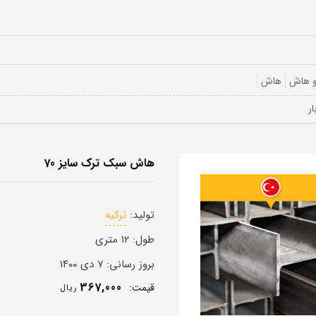
و هاش
هاش
هاش سبک ترک سایز 70
تولید:
ترکیه
طول:
۱۲ متری
بروز رسانی:
۷ دی ۱۴۰۰
367,000
قيمت:
ريال