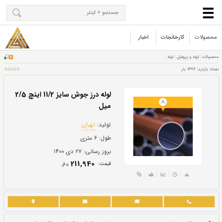
محصولات
کارخانجات
اخبار
لوله درز جوش سایز 11/2 اینچ 2/5
میل
تولید:
تهران