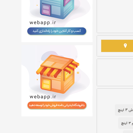
 اینچ
نچ