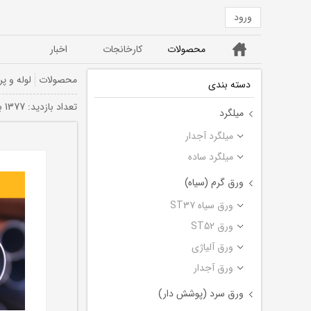
ورود
خانه
محصولات
کارخانجات
اخبار
ورق ST52
ورق سیاه ST37
محصولات
لوله و پر
دسته بندی
تعداد بازديد: 1377 بار
میلگرد
میلگرد آجدار
میلگرد ساده
ورق گرم (سیاه)
ورق سیاه ST37
ورق ST52
ورق آلیاژی
ورق آجدار
ورق سرد (پوشش دار)