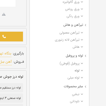
ورق گالوانیزه
ورق روغنی
ورق رنگی
تیرآهن و هاش
تیرآهن معمولی
تیرآهن لانه زنبوری
هاش
بارگیری:
بنگاه ته
لوله و پروفیل
فـروش:
آهن سِل
پروفیل (قوطی)
لوله
لوله درز جوش صنعتی (درز 
لوله مبلی
سایر محصولات
لوله درز مستقیم صنعتی
نبشی
لوله صنعتی 3 اینچ
ناودانی