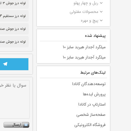
ریل و چهار پهلو
لوله درز جوش ۳ اینچ
محصولات مفتولی
لوله درز مستقیم 3 میل
پیچ و مهره
لوله درز جوش صنعتی ۳
پیشنهاد شده
لوله درز جوش صنع
میلگرد آجدار هیربد سایز 10
میلگرد آجدار هیربد سایز 10
لينك‌های مرتبط
توسعه‌دهندگان کانادا
پرورش ایده‌ها
استارتاپ در کانادا
صفحه‌ساز شخصی
فروشگاه الکترونیکی