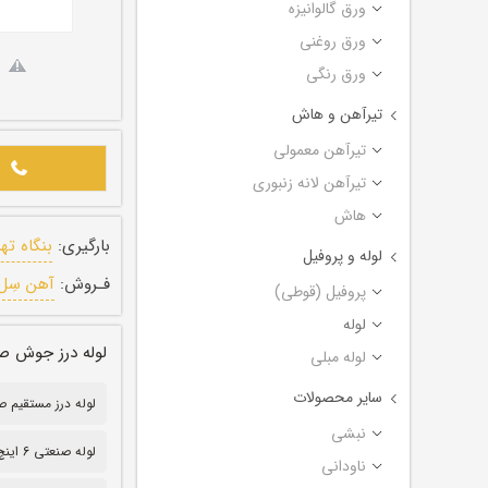
ورق گالوانیزه
ورق روغنی
ورق رنگی
تیرآهن و هاش
تیرآهن معمولی
تیرآهن لانه زنبوری
هاش
بارگیری:
بنگاه ته
لوله و پروفیل
فـروش:
آهن سِل
پروفیل (قوطی)
لوله
لوله درز جوش صنعتی (درز 
لوله مبلی
سایر محصولات
لوله درز مستقیم صنعتی
نبشی
لوله صنعتی 6 اینچ
ناودانی