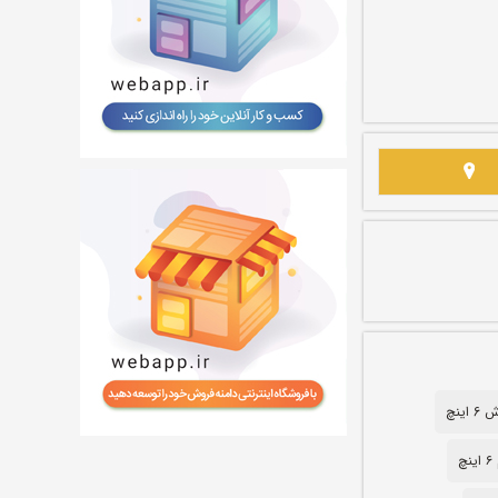
اینچ
چ