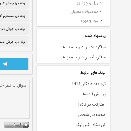
ریل و چهار پهلو
لوله درز جوش ۶ اینچ
محصولات مفتولی
لوله درز مستقیم 3 میل
پیچ و مهره
لوله درز جوش صنعتی ۳
پیشنهاد شده
لوله درز جوش صنع
میلگرد آجدار هیربد سایز 10
میلگرد آجدار هیربد سایز 10
لينك‌های مرتبط
توسعه‌دهندگان کانادا
پرورش ایده‌ها
استارتاپ در کانادا
صفحه‌ساز شخصی
فروشگاه الکترونیکی