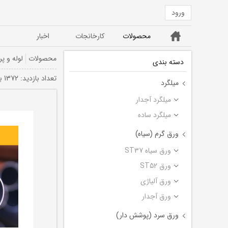
ورود
خانه
محصولات
کارخانجات
اخبار
ورق ST52
ورق سیاه ST37
محصولات
لوله و پر
دسته بندی
تعداد بازديد: 1372 بار
میلگرد
میلگرد آجدار
میلگرد ساده
ورق گرم (سیاه)
ورق سیاه ST37
ورق ST52
ورق آلیاژی
ورق آجدار
ورق سرد (پوشش دار)