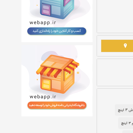
 اینچ
نچ