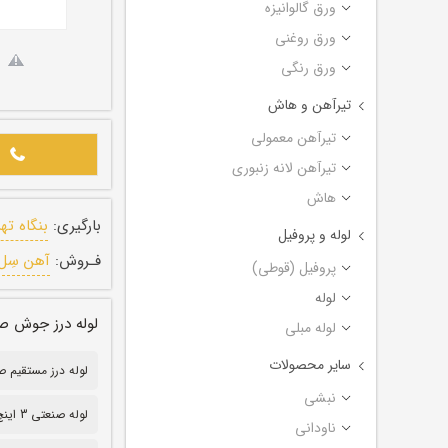
ورق گالوانیزه
ورق روغنی
ورق رنگی
تیرآهن و هاش
تیرآهن معمولی
تیرآهن لانه زنبوری
هاش
بارگیری:
بنگاه ته
لوله و پروفیل
فـروش:
آهن سِل
پروفیل (قوطی)
لوله
لوله درز جوش صنعتی (درز 
لوله مبلی
سایر محصولات
لوله درز مستقیم صنعتی
نبشی
لوله صنعتی 3 اینچ
ناودانی