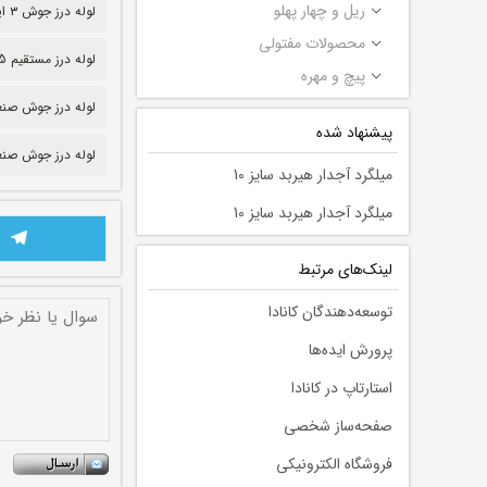
ریل و چهار پهلو
لوله درز جوش ۳ اینچ
محصولات مفتولی
لوله درز مستقیم 5 میل
پیچ و مهره
لوله درز جوش صنعتی ۵
پیشنهاد شده
لوله درز جوش صنع
میلگرد آجدار هیربد سایز 10
میلگرد آجدار هیربد سایز 10
لينك‌های مرتبط
توسعه‌دهندگان کانادا
پرورش ایده‌ها
استارتاپ در کانادا
صفحه‌ساز شخصی
فروشگاه الکترونیکی