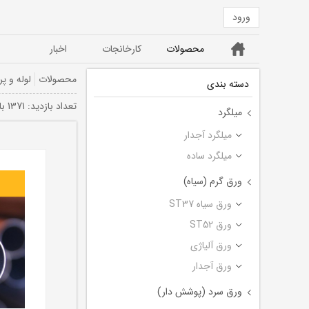
ورود
خانه
محصولات
کارخانجات
اخبار
ورق ST52
ورق سیاه ST37
محصولات
لوله و پر
دسته بندی
تعداد بازديد: 1371 بار
میلگرد
میلگرد آجدار
میلگرد ساده
ورق گرم (سیاه)
ورق سیاه ST37
ورق ST52
ورق آلیاژی
ورق آجدار
ورق سرد (پوشش دار)