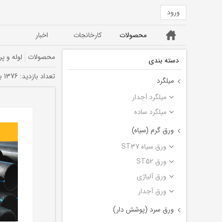
ورود
خانه
محصولات
کارخانجات
اخبار
ورق ST52
ورق سیاه ST37
محصولات
لوله و پر
دسته بندی
تعداد بازديد: 1376 بار
میلگرد
میلگرد آجدار
میلگرد ساده
ورق گرم (سیاه)
ورق سیاه ST37
ورق ST52
ورق آلیاژی
ورق آجدار
ورق سرد (پوشش دار)