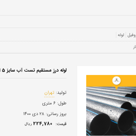
وفیل
لوله
لوله درز مستقیم تست آب سایز 5 اینچ 3 میل
تولید:
تهران
طول:
۶ متری
بروز رسانی:
۲۸ دی ۱۴۰۰
224,780
قيمت:
ريال