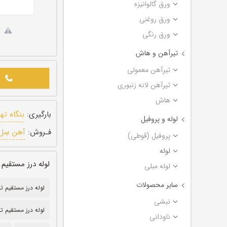
ورق گالوانیزه
ورق روغنی
ورق رنگی
تیرآهن و هاش
تیرآهن معمولی
تیرآهن لانه زنبوری
هاش
بارگیری:
بنگاه ته
لوله و پروفیل
فـروش:
آهن سِل
پروفیل (قوطی)
لوله
لوله درز مستقیم تست آب سایز ۵
لوله مبلی
سایر محصولات
لوله درز مستقیم تست 
نبشی
لوله درز مستقیم تست
ناودانی