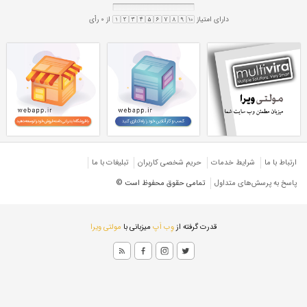
لوله تست آب 4 اینچ
لوله تست آب ۴ اینچ
لوله تست آب 4 میل
لوله تست آب ۴ میل
لوله تهران
مستقیم تست آب تهران
ارتباط با ما
شرایط خدمات
حريم شخصی كاربران
تبليغات با ما
پاسخ به پرسش‌های متداول
تمامی حقوق محفوظ است ©
قدرت گرفته از
وِب اَپ
میزبانی با
مولتی ویرا