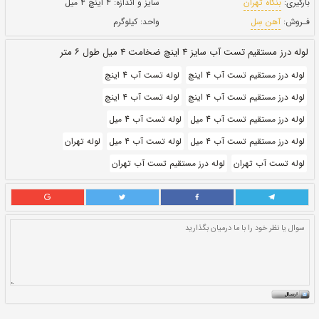
طول:
۶ متری
بروز رسانی:
۲۸ دی ۱۴۰۰
224,780
قيمت:
ريال
سایز و اندازه:
۴ اینچ ۴ میل
واحد:
کیلوگرم
تر