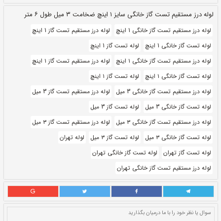
طول:
۶ متری
بروز رسانی:
۲۱ مهر ۱۴۰۰
229,360
قيمت:
ريال
سایز و اندازه:
۱ اینچ ۳ میل
واحد:
کیلوگرم
یل طول ۶ متر
چ
لوله درز مستقیم تست گاز 1 اینچ