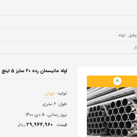
وفیل
لوله
لوله مانیسمان رده 20 سایز 5 اینچ
تولید:
تهران
طول:
۶ متری
بروز رسانی:
۵ دی ۱۴۰۰
29,944,960
قيمت:
ريال