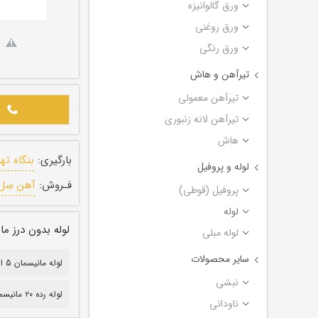
ورق گالوانیزه
ورق روغنی
ورق رنگی
تیرآهن و هاش
تیرآهن معمولی
تیرآهن لانه زنبوری
هاش
بارگیری:
بنگاه ته
لوله و پروفیل
فـروش:
آهن سِل
پروفیل (قوطی)
لوله
لوله بدون درز مانیسمان رده ۲۰ 
لوله مبلی
سایر محصولات
لوله مانیسمان 5 اینچ
نبشی
لوله رده ۲۰ مانیسمان
ناودانی