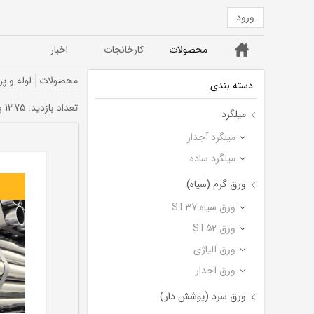
ورود
خانه
محصولات
کارخانجات
اخبار
ورق ST52
ورق سیاه ST37
محصولات
لوله و پر
دسته بندی
تعداد بازديد: 1375 بار
میلگرد
میلگرد آجدار
میلگرد ساده
ورق گرم (سیاه)
ورق سیاه ST37
ورق ST52
ورق آلیاژی
ورق آجدار
ورق سرد (پوشش دار)