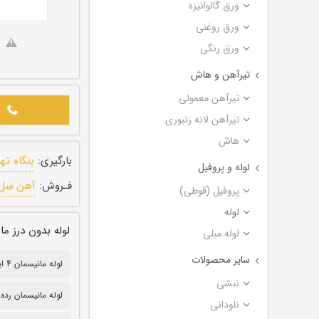
ورق گالوانیزه
ورق روغنی
ورق رنگی
تیرآهن و هاش
تیرآهن معمولی
تیرآهن لانه زنبوری
هاش
بارگیری:
بنگاه ته
لوله و پروفیل
فـروش:
آهن سِل
پروفیل (قوطی)
لوله
لوله بدون درز مانیسمان رده ۴۰ سایز ۴ ا
لوله مبلی
سایر محصولات
لوله مانیسمان 4 اینچ
نبشی
لوله مانیسمان رده 40
ناودانی