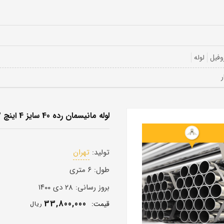
وفیل
لوله
لوله مانیسمان رده 40 سایز 4 اینچ 6/02 میل
تولید:
تهران
طول:
۶ متری
بروز رسانی:
۲۸ دی ۱۴۰۰
33,800,000
قيمت:
ريال