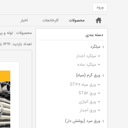
ورود
خانه
محصولات
کارخانجات
اخبار
ورق ST52
ورق سیاه ST37
محصولات
لوله و پر
دسته بندی
تعداد بازديد: 1371 بار
میلگرد
میلگرد آجدار
میلگرد ساده
ورق گرم (سیاه)
ورق سیاه ST37
ورق ST52
ورق آلیاژی
ورق آجدار
ورق سرد (پوشش دار)