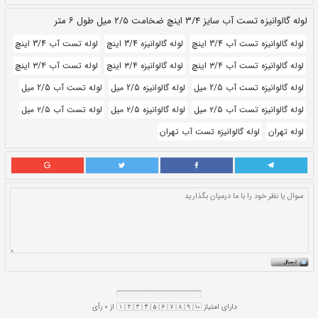
طول:
۶ متری
بروز رسانی:
۲۴ ابان ۱۴۰۰
304,220
قيمت:
ريال
سایز و اندازه:
۳/۴ اینچ ۲/۵ میل
واحد:
کیلوگرم
لوله گالوانیزه 3/4 اینچ
لوله تست آب 3/4 اینچ