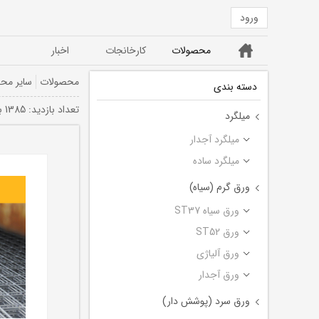
ورود
خانه
محصولات
کارخانجات
اخبار
ورق ST52
ورق سیاه ST37
محصولات
سایر مح
دسته بندی
تعداد بازديد: 1385 بار
میلگرد
میلگرد آجدار
میلگرد ساده
ورق گرم (سیاه)
ورق سیاه ST37
ورق ST52
ورق آلیاژی
ورق آجدار
ورق سرد (پوشش دار)