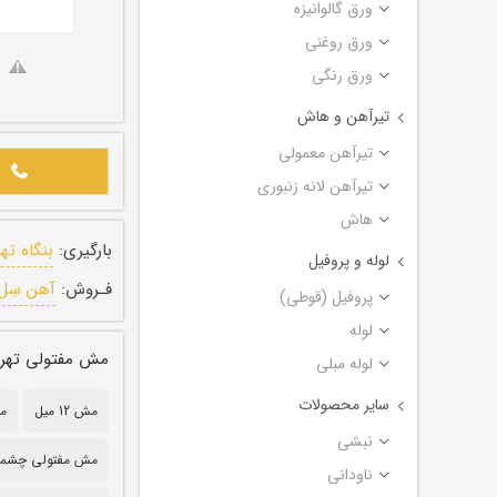
ورق گالوانیزه
ورق روغنی
ورق رنگی
تیرآهن و هاش
تیرآهن معمولی
تیرآهن لانه زنبوری
هاش
بارگیری:
بنگاه ته
لوله و پروفیل
فـروش:
آهن سِل
پروفیل (قوطی)
لوله
مش مفتولی تهران سایز ۱۲ میل ابعاد چش
لوله مبلی
سایر محصولات
مش 12 میل
مش
نبشی
مش مفتولی چشمه 20 سا
ناودانی