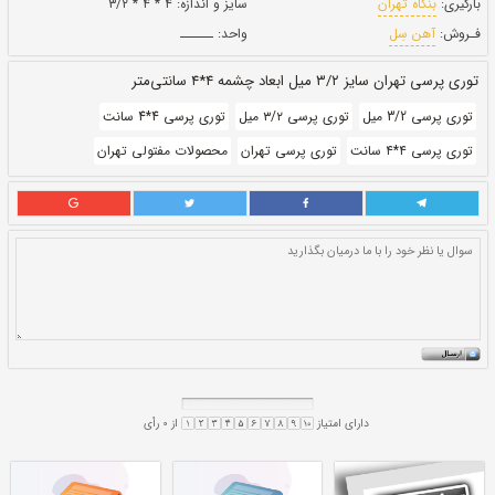
بروز رسانی:
۳ بهمن ۱۴۰۰
203,670
قيمت:
ريال
سایز و اندازه:
۴ * ۴ * ۳/۲
واحد:
ــــــ