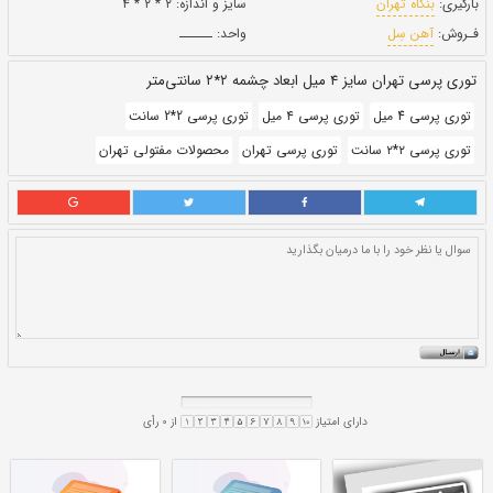
بروز رسانی:
۳ بهمن ۱۴۰۰
203,670
قيمت:
ريال
سایز و اندازه:
۲ * ۲ * ۴
واحد:
ــــــ