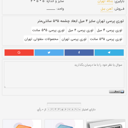
بروز رسانی:
۳ بهمن ۱۴۰۰
203,670
قيمت:
ريال
سایز و اندازه:
۵ * ۵ * ۴
واحد:
ــــــ