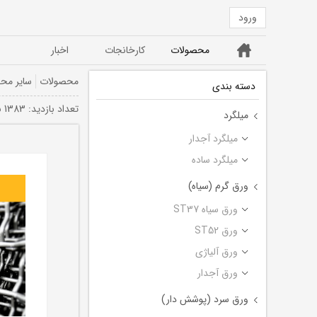
ورود
خانه
محصولات
کارخانجات
اخبار
ورق ST52
ورق سیاه ST37
محصولات
سایر مح
دسته بندی
تعداد بازديد: 1383 بار
میلگرد
میلگرد آجدار
میلگرد ساده
ورق گرم (سیاه)
ورق سیاه ST37
ورق ST52
ورق آلیاژی
ورق آجدار
ورق سرد (پوشش دار)