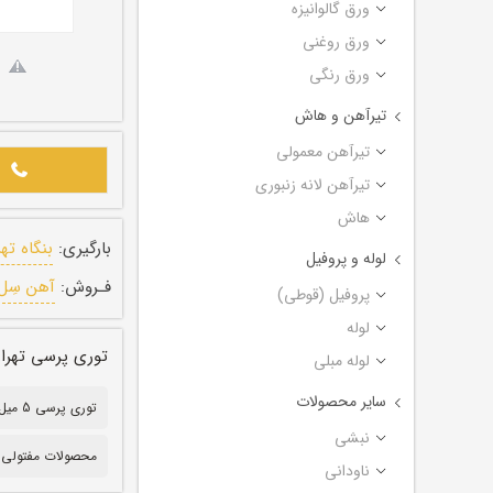
ورق گالوانیزه
ورق روغنی
ورق رنگی
تیرآهن و هاش
تیرآهن معمولی
تیرآهن لانه زنبوری
هاش
بارگیری:
بنگاه ته
لوله و پروفیل
فـروش:
آهن سِل
پروفیل (قوطی)
لوله
توری پرسی تهران سایز ۵ میل ابعاد چش
لوله مبلی
سایر محصولات
توری پرسی 5 میل
نبشی
محصولات مفتولی 
ناودانی