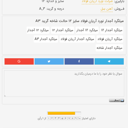
بروز رسانی:
۲ بهمن ۱۴۰۰
150,500
قيمت:
ريال
سایز و اندازه:
۱۲
درجه و گرید:
A_3
ید A3