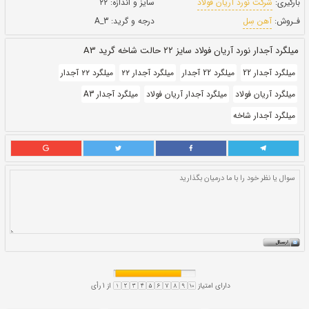
بروز رسانی:
۲ بهمن ۱۴۰۰
147,500
قيمت:
ريال
سایز و اندازه:
۲۲
درجه و گرید:
A_3
ید A3